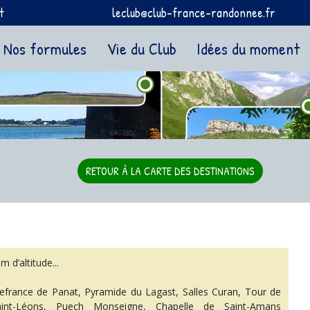
t
leclub@club-france-randonnee.fr
Nos formules
Vie du Club
Idées du moment
RETOUR À LA CARTE DES DESTINATIONS
d’altitude...
llefrance de Panat, Pyramide du Lagast, Salles Curan, Tour de
aint-Léons, Puech Monseigne, Chapelle de Saint-Amans