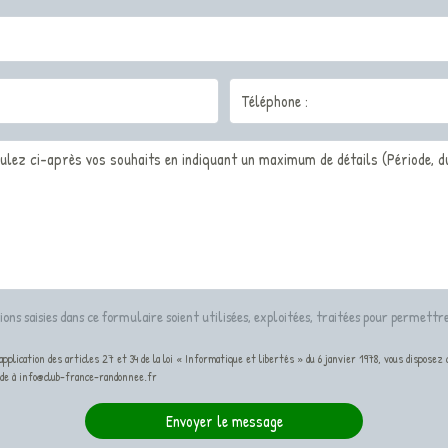
ons saisies dans ce formulaire soient utilisées, exploitées, traitées pour permett
plication des articles 27 et 34 de la loi « Informatique et libertés » du 6 janvier 1978, vous disposez
nde à info@club-france-randonnee.fr
Envoyer le message