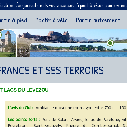
Faciliter l'organisation de vos vacances, à pied, à vélo ou autremen
ent)
rtir à pied
Partir à vélo
Partir autrement
FRANCE ET SES TERROIRS
T LACS DU LEVEZOU
L'avis du Club
:
Ambiance moyenne montagne entre 700 et 1150 m 
Les points forts
:
Pont-de-Salars, Arvieu, le lac de Pareloup, Vi
Peyrebrune, Saint-Beauzély, Prieuré de Comberoumal, S