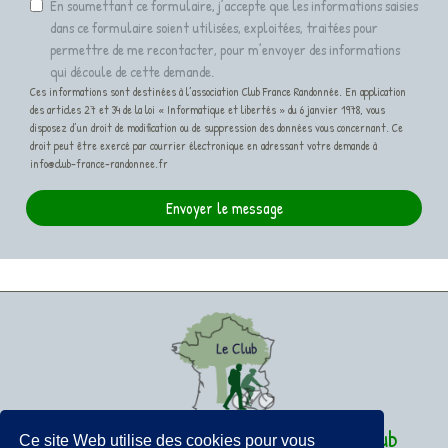
En soumettant ce formulaire, j’accepte que les informations saisies
dans ce formulaire soient utilisées, exploitées, traitées pour
permettre de me recontacter, pour m’envoyer des informations
qui découle de cette demande.
Ces informations sont destinées à l’association Club France Randonnée. En application
des articles 27 et 34 de la loi « Informatique et libertés » du 6 janvier 1978, vous
disposez d’un droit de modification ou de suppression des données vous concernant. Ce
droit peut être exercé par courrier électronique en adressant votre demande à
info@club-france-randonnee.fr
Envoyer le message
France Terroirs et Randonnées Le Club
Ce site Web utilise des cookies pour vous