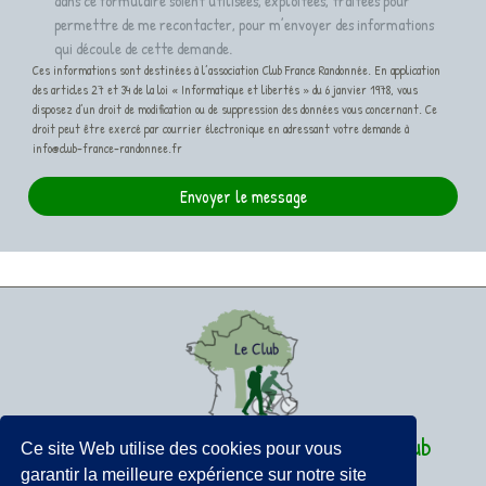
dans ce formulaire soient utilisées, exploitées, traitées pour
permettre de me recontacter, pour m’envoyer des informations
qui découle de cette demande.
Ces informations sont destinées à l’association Club France Randonnée. En application
des articles 27 et 34 de la loi « Informatique et libertés » du 6 janvier 1978, vous
disposez d’un droit de modification ou de suppression des données vous concernant. Ce
droit peut être exercé par courrier électronique en adressant votre demande à
info@club-france-randonnee.fr
Envoyer le message
France Terroirs et Randonnées Le Club
Ce site Web utilise des cookies pour vous
garantir la meilleure expérience sur notre site