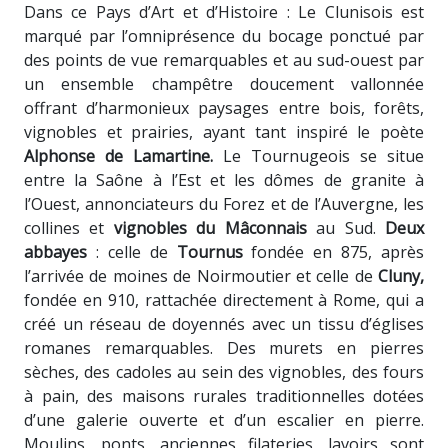
Dans ce Pays d’Art et d’Histoire : Le Clunisois est
marqué par l’omniprésence du bocage ponctué par
des points de vue remarquables et au sud-ouest par
un ensemble champêtre doucement vallonnée
offrant d’harmonieux paysages entre bois, forêts,
vignobles et prairies, ayant tant inspiré le poète
Alphonse de Lamartine.
Le Tournugeois se situe
entre la Saône à l’Est et les dômes de granite à
l’Ouest, annonciateurs du Forez et de l’Auvergne, les
collines et
vignobles du Mâconnais
au Sud.
Deux
abbayes
: celle de
Tournus
fondée en 875, après
l’arrivée de moines de Noirmoutier et celle de
Cluny,
fondée en 910, rattachée directement à Rome, qui a
créé un réseau de doyennés avec un tissu d’églises
romanes remarquables. Des murets en pierres
sèches, des cadoles au sein des vignobles, des fours
à pain, des maisons rurales traditionnelles dotées
d’une galerie ouverte et d’un escalier en pierre.
Moulins, ponts, anciennes filateries, lavoirs sont